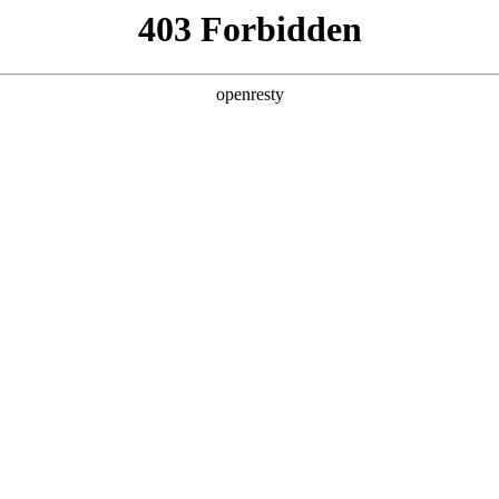
产品及服务
行业解决方案
合作伙伴
投资者关系
A视讯数码深度参与AI Tour香港站
2026 / 04 / 29
举行。PA视讯数码首次以微软香港CSP（云解决方案提供商）全新身份亮相此次国
，分别围绕PA视讯问学（Smart Vision）产品能力和微软企业级AI技术
栈服务能力。与此同时，PA视讯数码千帆·出海伙伴招募计划也正式启动